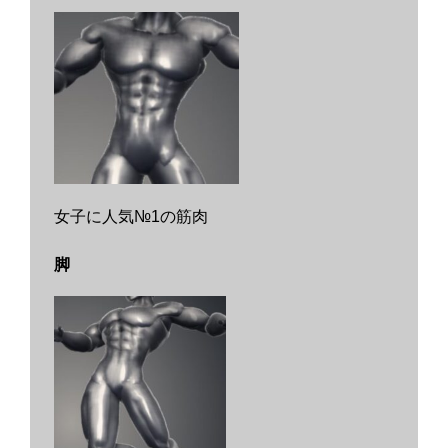
女子に人気№
1
の筋肉
脚