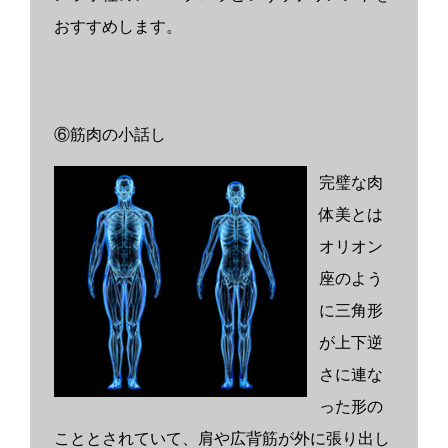
おすすめします。
⑥筋肉の小話し
完璧な肉
体美とは
オリオン
座のよう
に三角形
が上下逆
さに連な
った形の
こととされていて、肩や広背筋が外に張り出し